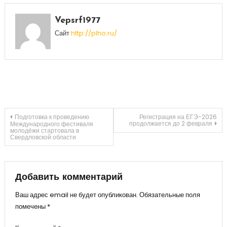
Vepsrf1977
Сайт
http://plho.ru/
Навигация
Подготовка к проведению
Регистрация на ЕГЭ-2026
продолжается до 2 февраля
Международного фестиваля
молодёжи стартовала в
Свердловской области
по
записям
Добавить комментарий
Ваш адрес email не будет опубликован.
Обязательные поля
помечены
*