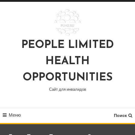
Перейти
к
содержимому
PEOPLE LIMITED
HEALTH
OPPORTUNITIES
Сайт для инвалидов
Меню
Поиск