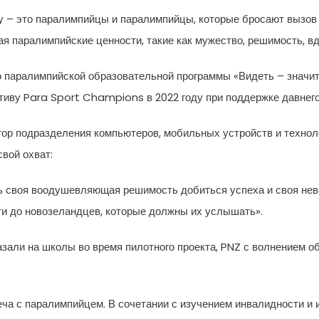
 – это паралимпийцы и паралимпийцы, которые бросают вызов
я паралимпийские ценности, такие как мужество, решимость, вд
паралимпийской образовательной программы «Видеть – значит
тиву Para Sport Champions в 2022 году при поддержке давнег
р подразделения компьютеров, мобильных устройств и технолог
свой охват:
ь своя воодушевляющая решимость добиться успеха и своя неве
йти до новозеландцев, которые должны их услышать».
зали на школы во время пилотного проекта, PNZ с волнением о
реча с паралимпийцем. В сочетании с изучением инвалидности и