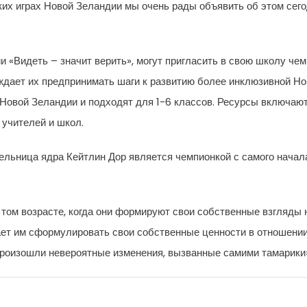
их играх Новой Зеландии мы очень рады объявить об этом сего
 «Видеть – значит верить», могут пригласить в свою школу че
дает их предпринимать шаги к развитию более инклюзивной Но
Новой Зеландии и подходят для 1-6 классов. Ресурсы включают 
 учителей и школ.
льница ядра Кейтлин Дор является чемпионкой с самого начала.
 том возрасте, когда они формируют свои собственные взгляды на
т им сформулировать свои собственные ценности в отношении и
 произошли невероятные изменения, вызванные самими тамарики