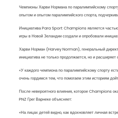
Чемпионы Харви Нормана по паралимпийскому спорту
опытом и опытом паралимпийского спорта, подчеркива
Инициатива Para Sport Champions является частью 
игры в Новой Зеландии создали и опробовали инициа
Харви Норман (Harvey Norman), генеральный директо
инициатива не только продолжается, но и расширяет 
«У каждого чемпиона по паралимпийскому спорту ест
очень гордимся тем, что помогаем этим историям до
После невероятного влияния, которое Champions ока
PNZ Грег Варнеке объясняет:
«На лицах детей видно, как вдохновляет личная вст