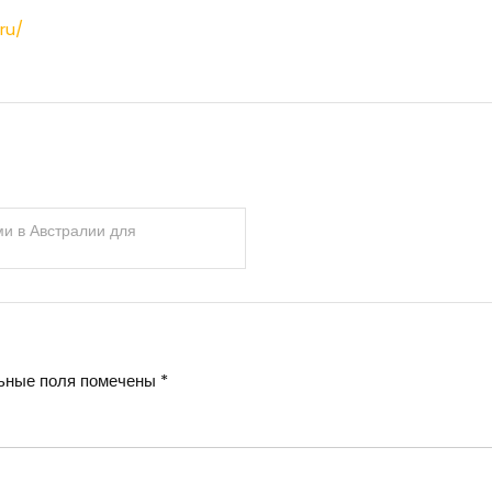
ru/
и в Австралии для
ьные поля помечены
*