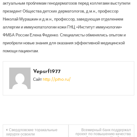
актуальным проблемам генодерматозов перед коллегами выступили
президент Общества детских дерматологов, д.м.н., профессор
Николай Мурашкин и д.м.н., профессор, заведующая отделением
аллергии и иммунопатологии кожи ГНЦ «Институт иммунологии»
ФМБА России Елена Феденко. Специалисты обменялись опытом и
приобрели новые знания для оказания эффективной медицинской
помощи пациентам.
Vepsrf1977
Сайт
http://plho.ru/
Навигация
Свердловские торакальные
Всемирный банк поддержал
проект по повышению качества
хирурги освоили