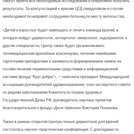
смогут пройти все необходимые исследования и оперативно получить
результаты. За консультацией к врачам ЦГД свердловчан в случае
необходимости направят сотрудники больниц по месту жительства.
«Детей и взрослых будет наблюдать и лечить команда врачей, в
которую войдут дерматолог, аллерголог-иммунолог, эндокринолог и
другие специалисты. Центр также будет организовывать
телемедицинские врачебные консилиумы, лечение новейшими
таргетными препаратами и заниматься формированием заявок на
гособеспечение перевязочными средствами в информационной
системе фонда “Круг добра”», — пояснила президент Международной
ассоциации руководителей здравоохранения, член экспертного совета
по редким заболеваниям Комитета по охране здоровья
Государственной Думы РФ, руководитель научных проектов
благотворительного фонда «Дети-бабочки» Виктория Поленова.
Также в рамках открытия Центра генных дерматозов для врачей
состоялась научно-практическая конференция. С докладами по