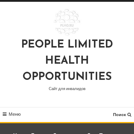
Перейти
к
содержимому
PEOPLE LIMITED
HEALTH
OPPORTUNITIES
Сайт для инвалидов
Меню
Поиск