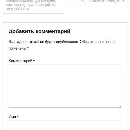
образования в Камбодже
органосберегающую методику
при проведении операций на
по
грудной клетке
записям
Добавить комментарий
Ваш адрес email не будет опубликован.
Обязательные поля
помечены
*
Комментарий
*
Имя
*