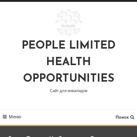
Перейти
к
содержимому
PEOPLE LIMITED
HEALTH
OPPORTUNITIES
Сайт для инвалидов
Меню
Поиск