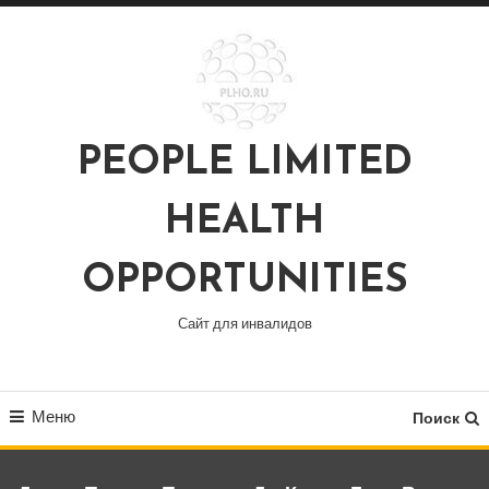
Перейти
к
содержимому
PEOPLE LIMITED
HEALTH
OPPORTUNITIES
Сайт для инвалидов
Меню
Поиск