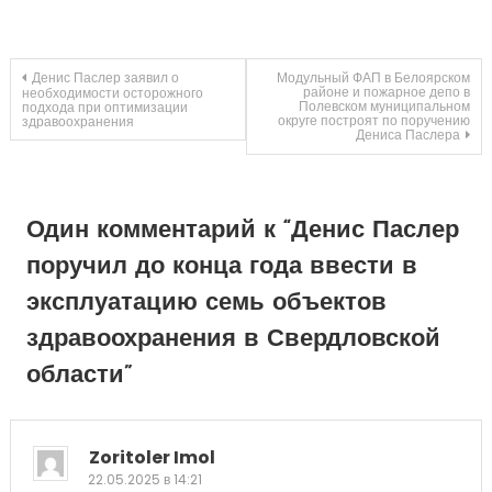
Навигация
Денис Паслер заявил о
Модульный ФАП в Белоярском
районе и пожарное депо в
необходимости осторожного
Полевском муниципальном
подхода при оптимизации
округе построят по поручению
здравоохранения
по
Дениса Паслера
записям
Один комментарий к “
Денис Паслер
поручил до конца года ввести в
эксплуатацию семь объектов
здравоохранения в Свердловской
области
”
Zoritoler Imol
22.05.2025 в 14:21