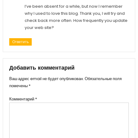
I’ve been absent for a while, but now I remember
why I used to love this blog. Thank you, I will try and
check back more often. How frequently you update
your web site?
Ответить
Добавить комментарий
Ваш адрес email не будет опубликован.
Обязательные поля
помечены
*
Комментарий
*