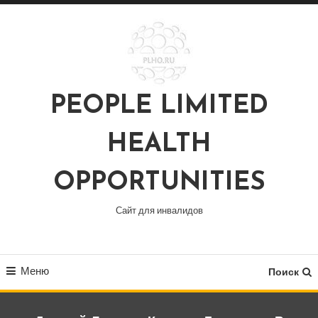
Перейти
к
содержимому
PEOPLE LIMITED
HEALTH
OPPORTUNITIES
Сайт для инвалидов
Меню
Поиск