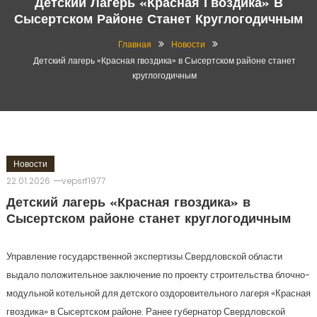
Детский Лагерь «Красная Гвоздика» В
Сысертском Районе Станет Круглогодичным
Главная
Новости
Детский лагерь «Красная гвоздика» в Сысертском районе станет
круглогодичным
Новости
22.01.2026
vepsrf1977
Детский лагерь «Красная гвоздика» в
Сысертском районе станет круглогодичным
Управление государственной экспертизы Свердловской области
выдало положительное заключение по проекту строительства блочно-
модульной котельной для детского оздоровительного лагеря «Красная
гвоздика» в Сысертском районе. Ранее губернатор Свердловской