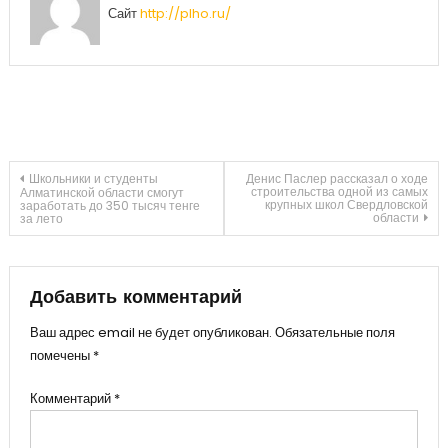
Сайт
http://plho.ru/
Навигация
Школьники и студенты
Денис Паслер рассказал о ходе
строительства одной из самых
Алматинской области смогут
крупных школ Свердловской
заработать до 350 тысяч тенге
области
за лето
по
записям
Добавить комментарий
Ваш адрес email не будет опубликован.
Обязательные поля
помечены
*
Комментарий
*