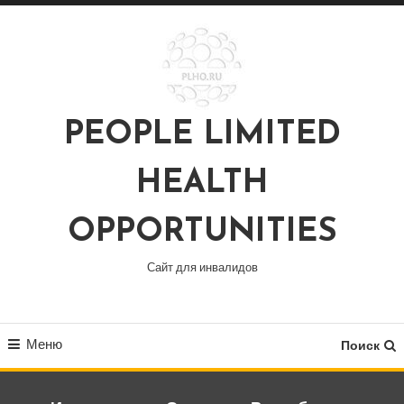
Перейти
к
содержимому
PEOPLE LIMITED
HEALTH
OPPORTUNITIES
Сайт для инвалидов
Меню
Поиск