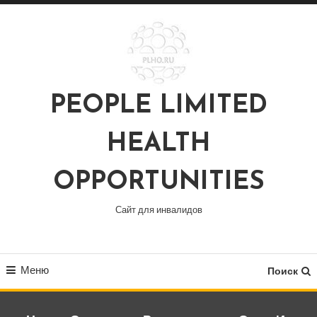
Перейти
к
содержимому
PEOPLE LIMITED
HEALTH
OPPORTUNITIES
Сайт для инвалидов
Меню
Поиск