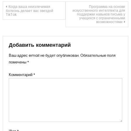
Навигация
Когда ваша неизлечимая
Программа на основе
искусственного интеллекта для
болезнь делает вас звездой
поддержки навыков письма у
TikTok
учащихся с ограниченными
по
возможностями
записям
Добавить комментарий
Ваш адрес email не будет опубликован.
Обязательные поля
помечены
*
Комментарий
*