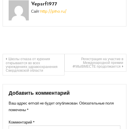
Vepsrf1977
Сайт
http://plho.ru/
Навигация
Школы отказа от курения
Регистрация на участие в
Международной премии
открываются во всех
#МЫВМЕСТЕ продолжается
учреждениях здравоохранения
Свердловской области
по
записям
Добавить комментарий
Ваш адрес email не будет опубликован.
Обязательные поля
помечены
*
Комментарий
*