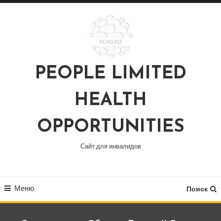
Перейти
к
содержимому
PEOPLE LIMITED
HEALTH
OPPORTUNITIES
Сайт для инвалидов
Меню
Поиск