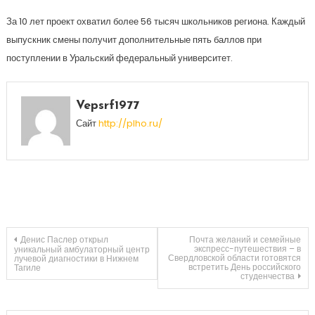
За 10 лет проект охватил более 56 тысяч школьников региона. Каждый
выпускник смены получит дополнительные пять баллов при
поступлении в Уральский федеральный университет.
Vepsrf1977
Сайт
http://plho.ru/
Навигация
Денис Паслер открыл
Почта желаний и семейные
экспресс-путешествия – в
уникальный амбулаторный центр
Свердловской области готовятся
лучевой диагностики в Нижнем
встретить День российского
Тагиле
по
студенчества
записям