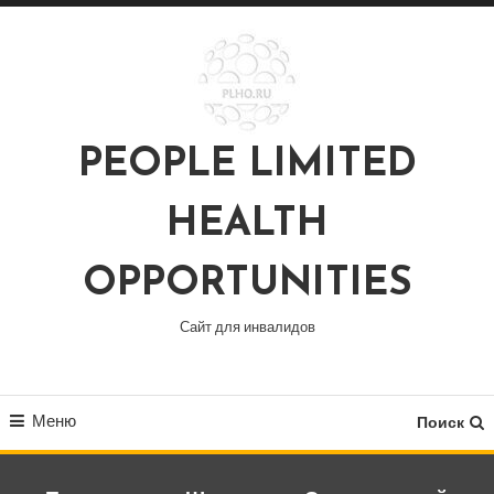
Перейти
к
содержимому
PEOPLE LIMITED
HEALTH
OPPORTUNITIES
Сайт для инвалидов
Меню
Поиск