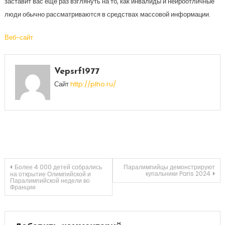
заставит вас еще раз взглянуть на то, как инвалиды и нейроотличные
люди обычно рассматриваются в средствах массовой информации.
Веб-сайт
Vepsrf1977
Сайт
http://plho.ru/
Навигация
Более 4 000 детей собрались
Паралимпийцы демонстрируют
купальники Paris 2024
на открытие Олимпийской и
Паралимпийской недели во
Франции
по
записям