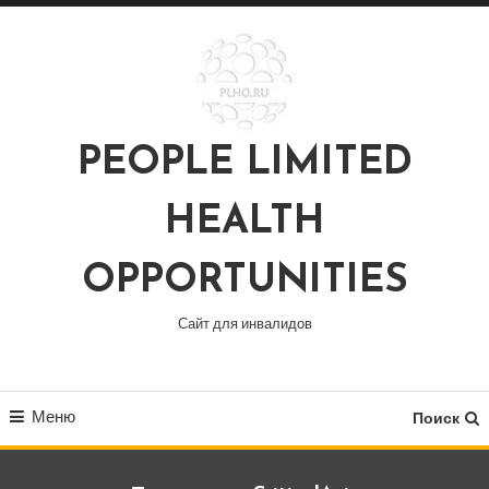
Перейти
к
содержимому
PEOPLE LIMITED
HEALTH
OPPORTUNITIES
Сайт для инвалидов
Меню
Поиск