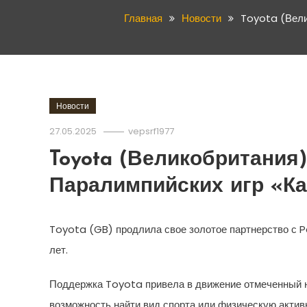
Главная
Новости
Toyota (Вели
Новости
27.05.2025
vepsrf1977
Toyota (Великобритания
Паралимпийских игр «К
Toyota (GB) продлила свое золотое партнерство с P
лет.
Поддержка Toyota привела в движение отмеченный н
возможность найти вид спорта или физическую актив