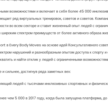
ными возможностями и включает в себя более 45 000 инклюзив
ещает ряд виртуальных тренировок, советов и советов. Компа
ости во всем секторе и ставит жизненный опыт людей с ограни
широким спектром преимуществ от более активного образа жиз
ort в Every Body Moves на основе идей Консультативного совет
ктром нарушений и разнообразным опытом доступа к спорту и 
хватить и найти отклик у людей с ограниченными возможностями
 и сильнее, достигнув ряда заметных вех:
иняющий людей с тысячами инклюзивных спортивных и физическ
нее чем 5 000 в 2017 году, когда была запущена платформа, до