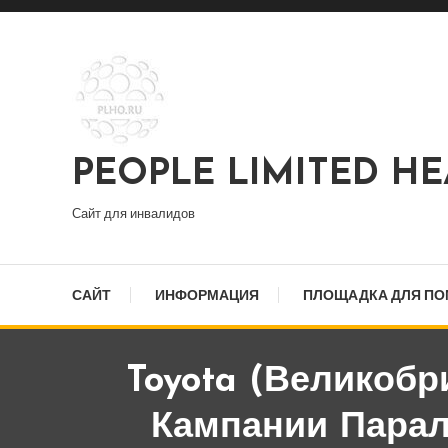
Перейти
к
содержимому
PEOPLE LIMITED H
Сайт для инвалидов
САЙТ
ИНФОРМАЦИЯ
ПЛОЩАДКА ДЛЯ П
Toyota (Великоб
Кампании Парал