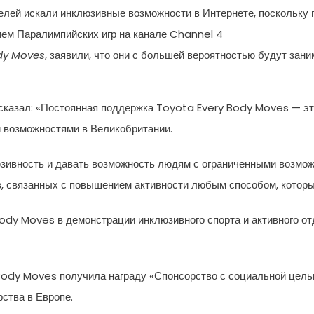
елей искали инклюзивные возможности в Интернете, поскольку
ием Паралимпийских игр на канале Channel 4
dy Moves
, заявили, что они с большей вероятностью будут зан
сказал: «Постоянная поддержка Toyota Every Body Moves — эт
 возможностями в Великобритании.
юзивность и давать возможность людям с ограниченными возмож
в, связанных с повышением активности любым способом, которы
ody Moves в демонстрации инклюзивного спорта и активного отд
Body Moves получила награду «Спонсорство с социальной цел
ства в Европе.