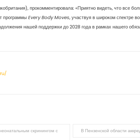
кобритания), прокомментировала: «Приятно видеть, что все б
от программы
Every Body Moves
, участвуя в широком спектре в
должения нашей поддержки до 2028 года в рамках нашего обяз
ru/
неонатальным скринингом с
В Пензенской области аккр