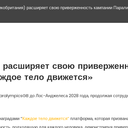
кобритания) расширяет свою приверженность кампании Парали
) расширяет свою привержен
аждое тело движется»
aralympicsGB до Лос-Анджелеса 2028 года, продолжая сотрудн
аградами “
Каждое тело движется”
платформа, которая призван
ность, подходящую для каждого человека, демонстрируя приве