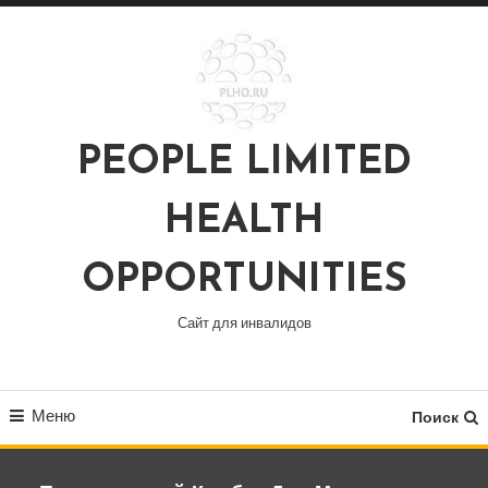
Перейти
к
содержимому
PEOPLE LIMITED
HEALTH
OPPORTUNITIES
Сайт для инвалидов
Меню
Поиск