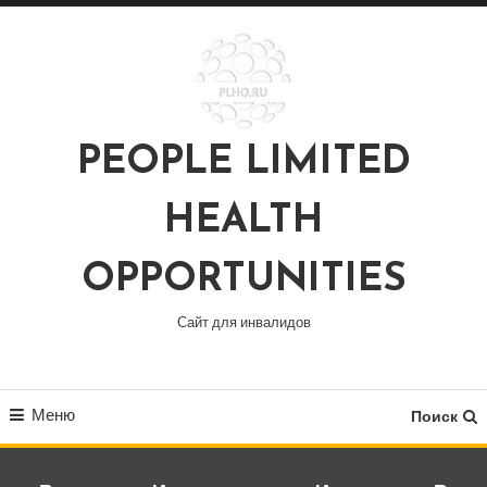
Перейти
к
содержимому
PEOPLE LIMITED
HEALTH
OPPORTUNITIES
Сайт для инвалидов
Меню
Поиск