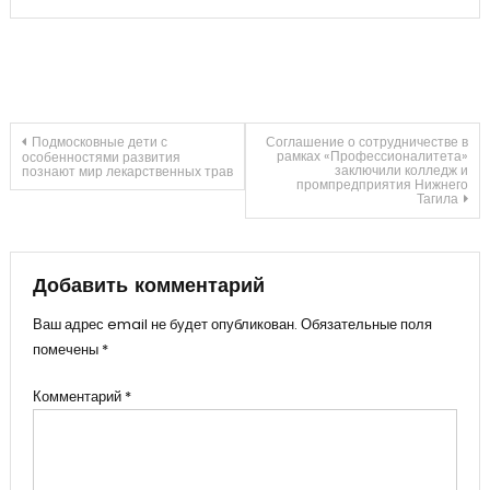
Навигация
Подмосковные дети с
Соглашение о сотрудничестве в
рамках «Профессионалитета»
особенностями развития
заключили колледж и
познают мир лекарственных трав
промпредприятия Нижнего
по
Тагила
записям
Добавить комментарий
Ваш адрес email не будет опубликован.
Обязательные поля
помечены
*
Комментарий
*