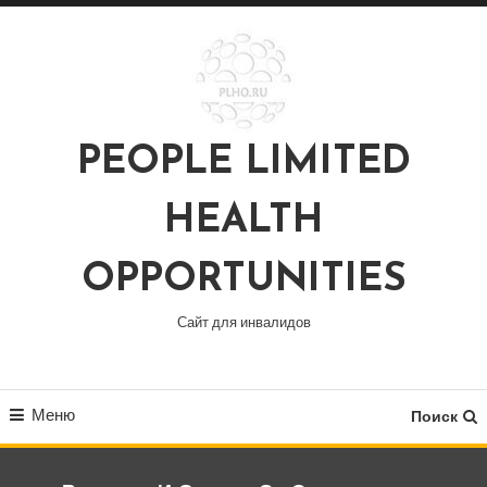
Перейти
к
содержимому
PEOPLE LIMITED
HEALTH
OPPORTUNITIES
Сайт для инвалидов
Меню
Поиск