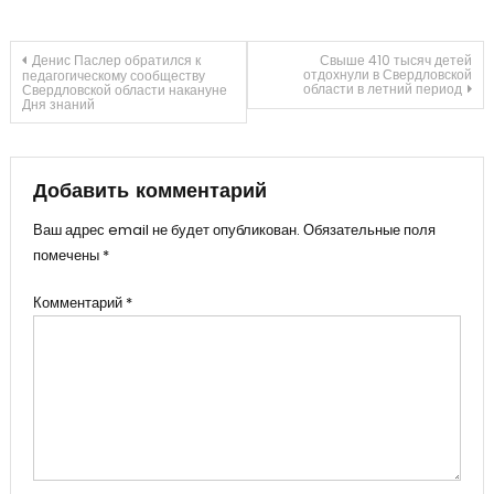
Навигация
Денис Паслер обратился к
Свыше 410 тысяч детей
отдохнули в Свердловской
педагогическому сообществу
области в летний период
Свердловской области накануне
Дня знаний
по
записям
Добавить комментарий
Ваш адрес email не будет опубликован.
Обязательные поля
помечены
*
Комментарий
*