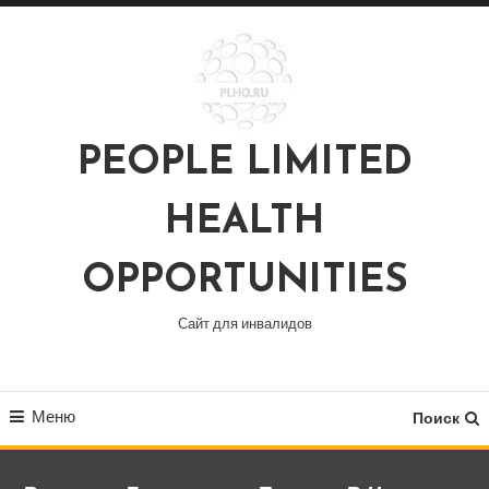
Перейти
к
содержимому
PEOPLE LIMITED
HEALTH
OPPORTUNITIES
Сайт для инвалидов
Меню
Поиск