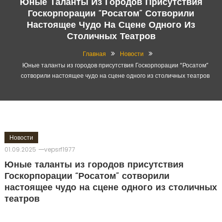
Юные Таланты Из Городов Присутствия
Госкорпорации “Росатом” Сотворили
Настоящее Чудо На Сцене Одного Из
Столичных Театров
Главная
Новости
Юные таланты из городов присутствия Госкорпорации “Росатом”
сотворили настоящее чудо на сцене одного из столичных театров
Новости
01.09.2025
vepsrf1977
Юные таланты из городов присутствия
Госкорпорации “Росатом” сотворили
настоящее чудо на сцене одного из столичных
театров