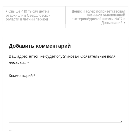
Навигация
Свыше 410 тысяч детей
Денис Паслер поприветствовал
учеников обновлённой
отдохнули в Свердловской
екатеринбургской школы №87 в
области в летний период
День знаний
по
записям
Добавить комментарий
Ваш адрес email не будет опубликован.
Обязательные поля
помечены
*
Комментарий
*