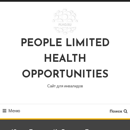
Перейти
к
содержимому
PEOPLE LIMITED
HEALTH
OPPORTUNITIES
Сайт для инвалидов
Меню
Поиск