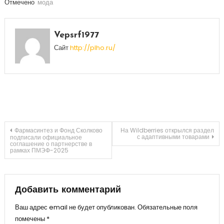
Отмечено
мода
Vepsrf1977
Сайт
http://plho.ru/
Навигация
Фармасинтез и Фонд Сколково
На Wildberries открылся раздел
с адаптивными товарами
подписали официальное
соглашение о партнерстве в
рамках ПМЭФ-2025
по
записям
Добавить комментарий
Ваш адрес email не будет опубликован.
Обязательные поля
помечены
*