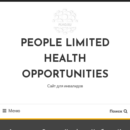
Перейти
к
содержимому
PEOPLE LIMITED
HEALTH
OPPORTUNITIES
Сайт для инвалидов
Меню
Поиск