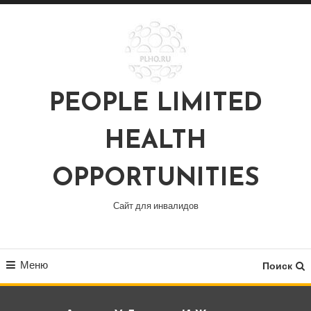
Перейти
к
содержимому
PEOPLE LIMITED
HEALTH
OPPORTUNITIES
Сайт для инвалидов
Меню
Поиск