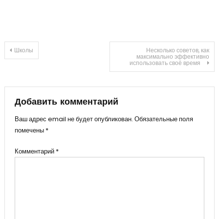
Навигация
Школы
Несколько советов, как
максимально эффективно
использовать своё время⠀
по
записям
Добавить комментарий
Ваш адрес email не будет опубликован.
Обязательные поля
помечены
*
Комментарий
*