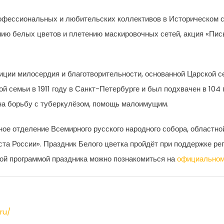
рофессиональных и любительских коллективов в Историческом с
ению белых цветов и плетению маскировочных сетей, акция «Пи
диции милосердия и благотворительности, основанной Царской с
 семьи в 1911 году в Санкт-Петербурге и был подхвачен в 104 г
на борьбу с туберкулёзом, помощь малоимущим.
ное отделение Всемирного русского народного собора, областн
ста России». Праздник Белого цветка пройдёт при поддержке ре
ной программой праздника можно познакомиться на
официальном
ru/