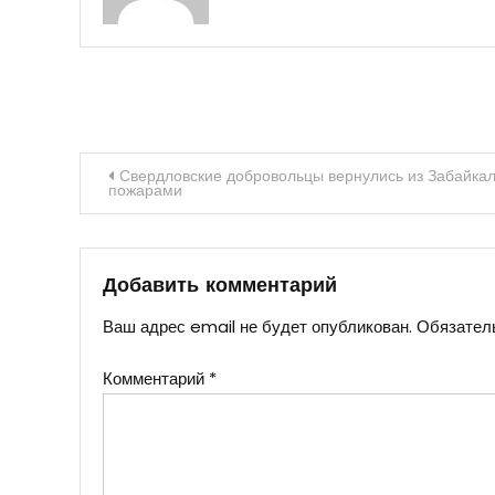
Навигация
Свердловские добровольцы вернулись из Забайкал
пожарами
по
записям
Добавить комментарий
Ваш адрес email не будет опубликован.
Обязател
Комментарий
*