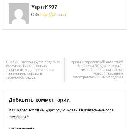
Vepsrf1977
Сайт
http://plho.ru/
Навигация
Врачи Екатеринбурга подарили
Врачи Свердловской областной
больницы №1 удалили у 41-
вторую жизнь 85-летней
летней пациентки редкое
пациентке с одновременным
новообразование
поражением сердца и
по
малотравматичным методом
переломом бедра
записям
Добавить комментарий
Ваш адрес email не будет опубликован.
Обязательные поля
помечены
*