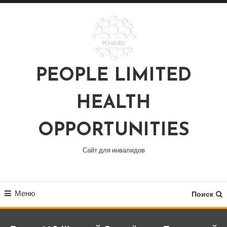
Перейти
к
содержимому
PEOPLE LIMITED
HEALTH
OPPORTUNITIES
Сайт для инвалидов
Меню
Поиск