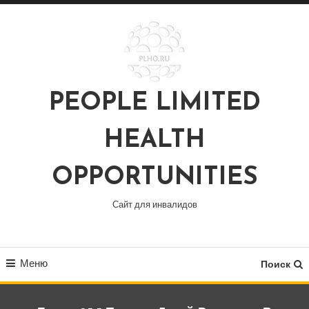
Перейти
к
содержимому
PEOPLE LIMITED
HEALTH
OPPORTUNITIES
Сайт для инвалидов
Меню
Поиск