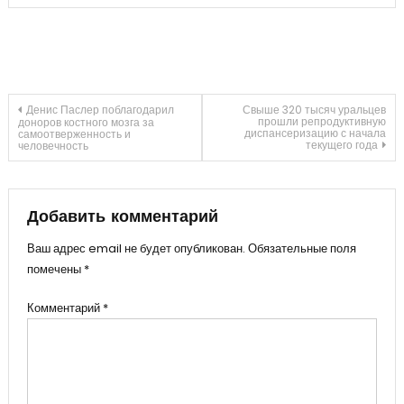
Навигация
Денис Паслер поблагодарил
Свыше 320 тысяч уральцев
прошли репродуктивную
доноров костного мозга за
диспансеризацию с начала
самоотверженность и
текущего года
человечность
по
записям
Добавить комментарий
Ваш адрес email не будет опубликован.
Обязательные поля
помечены
*
Комментарий
*