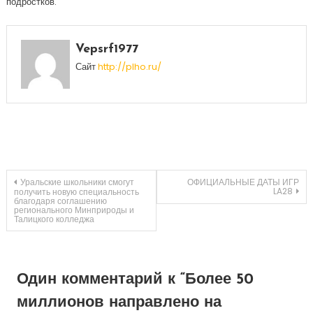
подростков.
Vepsrf1977
Сайт
http://plho.ru/
Навигация
Уральские школьники смогут
ОФИЦИАЛЬНЫЕ ДАТЫ ИГР
LA28
получить новую специальность
благодаря соглашению
регионального Минприроды и
по
Талицкого колледжа
записям
Один комментарий к “
Более 50
миллионов направлено на