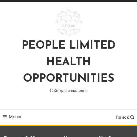
Перейти
к
содержимому
PEOPLE LIMITED
HEALTH
OPPORTUNITIES
Сайт для инвалидов
Меню
Поиск