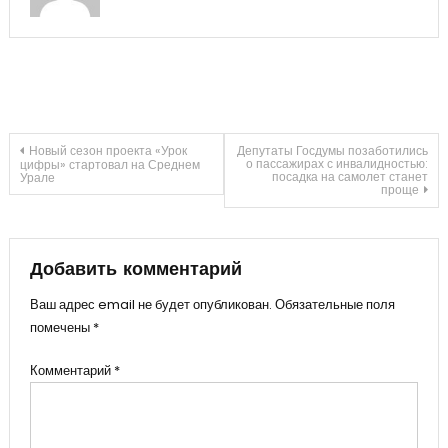
Навигация
Новый сезон проекта «Урок
Депутаты Госдумы позаботились
о пассажирах с инвалидностью:
цифры» стартовал на Среднем
посадка на самолет станет
Урале
проще
по
записям
Добавить комментарий
Ваш адрес email не будет опубликован.
Обязательные поля
помечены
*
Комментарий
*