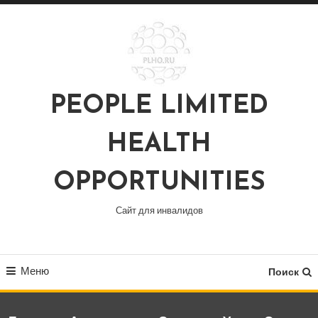
Перейти
к
содержимому
PEOPLE LIMITED
HEALTH
OPPORTUNITIES
Сайт для инвалидов
Меню
Поиск