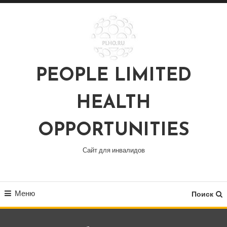
Перейти
к
содержимому
PEOPLE LIMITED
HEALTH
OPPORTUNITIES
Сайт для инвалидов
Меню
Поиск