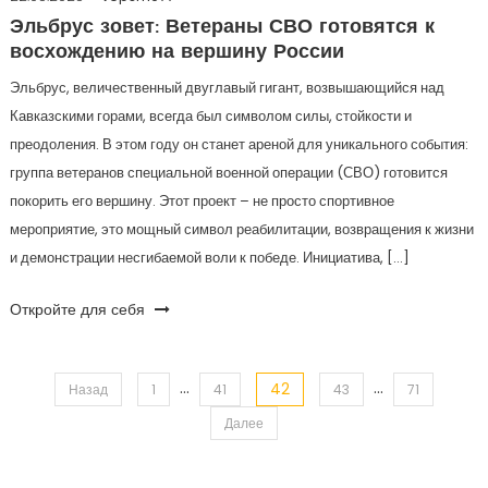
Эльбрус зовет: Ветераны СВО готовятся к
восхождению на вершину России
Эльбрус, величественный двуглавый гигант, возвышающийся над
Кавказскими горами, всегда был символом силы, стойкости и
преодоления. В этом году он станет ареной для уникального события:
группа ветеранов специальной военной операции (СВО) готовится
покорить его вершину. Этот проект – не просто спортивное
мероприятие, это мощный символ реабилитации, возвращения к жизни
и демонстрации несгибаемой воли к победе. Инициатива, […]
Откройте для себя
…
…
42
Пагинация
Назад
1
41
43
71
Далее
записей