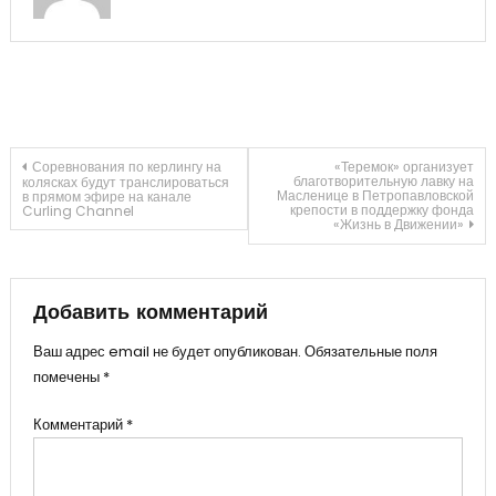
Навигация
Соревнования по керлингу на
«Теремок» организует
благотворительную лавку на
колясках будут транслироваться
Масленице в Петропавловской
в прямом эфире на канале
крепости в поддержку фонда
Curling Channel
по
«Жизнь в Движении»
записям
Добавить комментарий
Ваш адрес email не будет опубликован.
Обязательные поля
помечены
*
Комментарий
*