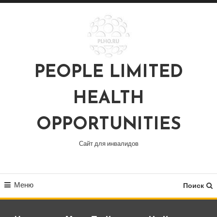
Перейти
к
содержимому
PEOPLE LIMITED
HEALTH
OPPORTUNITIES
Сайт для инвалидов
Меню
Поиск