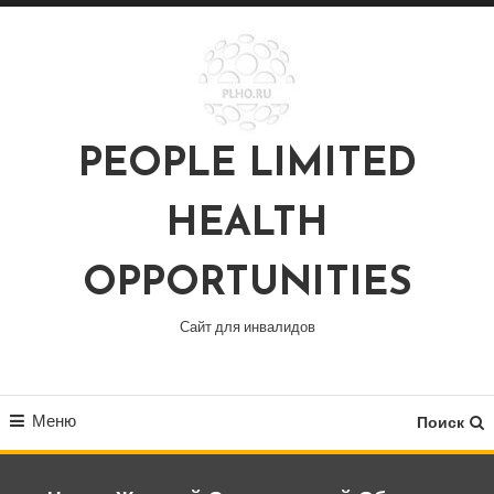
Перейти
к
содержимому
PEOPLE LIMITED
HEALTH
OPPORTUNITIES
Сайт для инвалидов
Меню
Поиск