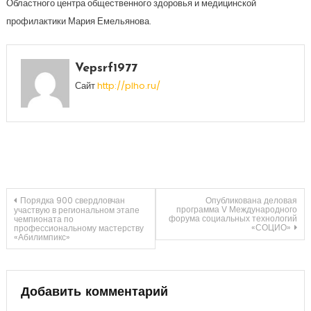
Областного центра общественного здоровья и медицинской
профилактики Мария Емельянова.
Vepsrf1977
Сайт
http://plho.ru/
Навигация
Порядка 900 свердловчан
Опубликована деловая
программа V Международного
участвую в региональном этапе
форума социальных технологий
чемпионата по
«СОЦИО»
профессиональному мастерству
по
«Абилимпикс»
записям
Добавить комментарий