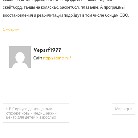
скейтборд, танцы на колясках, баскетбол, плавание. А программы
восстановления и реабилитации подойдут в том числе бойцам СВО.
Смотрим
Vepsrf1977
Сайт
http://plho.ru/
Навигация
В Сириусе до конца года
Мир игр
откроют новый медицинский
центр для детей и взрослых
по
записям