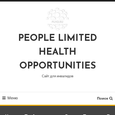
Перейти
к
содержимому
PEOPLE LIMITED
HEALTH
OPPORTUNITIES
Сайт для инвалидов
Меню
Поиск