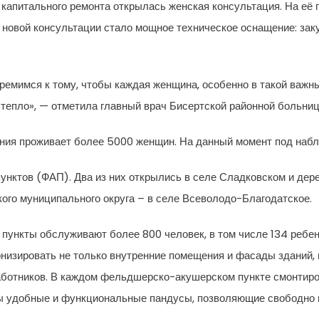
ле капитального ремонта открылась женская консультация. На 
 новой консультации стало мощное техническое оснащение: зак
емимся к тому, чтобы каждая женщина, особенно в такой важны
 тепло», — отметила главный врач Бисертской районной больни
ания проживает более 5000 женщин. На данный момент под наб
нктов (ФАП). Два из них открылись в селе Сладковском и дер
ого муниципального округа – в селе Всеволодо-Благодатское.
ункты обслуживают более 800 человек, в том числе 134 ребенк
низировать не только внутренние помещения и фасады зданий, н
работников. В каждом фельдшерско-акушерском пункте смонти
ны удобные и функциональные пандусы, позволяющие свободно