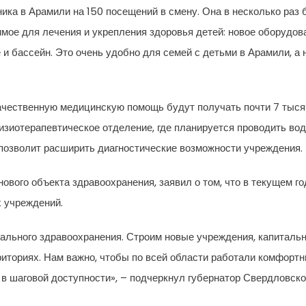
ка в Арамили на 150 посещений в смену. Она в несколько раз
имое для лечения и укрепления здоровья детей: новое оборудов
 и бассейн. Это очень удобно для семей с детьми в Арамили, 
ачественную медицинскую помощь будут получать почти 7 тысяч
физиотерапевтическое отделение, где планируется проводить во
о позволит расширить диагностические возможности учреждения.
вого объекта здравоохранения, заявил о том, что в текущем год
х учреждений.
ального здравоохранения. Строим новые учреждения, капиталь
иториях. Нам важно, чтобы по всей области работали комфорт
 шаговой доступности», – подчеркнул губернатор Свердловско