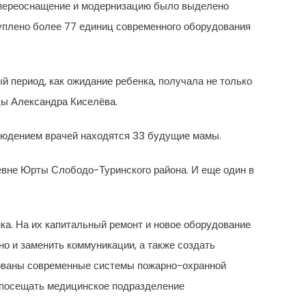
её переоснащение и модернизацию было выделено
уплено более 77 единиц современного оборудования
й период, как ожидание ребенка, получала не только
цы Александра Киселёва.
людением врачей находятся 33 будущие мамы.
евне Юрты Слободо-Туринского района. И еще один в
а. На их капитальный ремонт и новое оборудование
о и заменить коммуникации, а также создать
рованы современные системы пожарно-охранной
 посещать медицинское подразделение