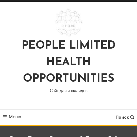
Перейти
к
содержимому
PEOPLE LIMITED
HEALTH
OPPORTUNITIES
Сайт для инвалидов
Меню
Поиск