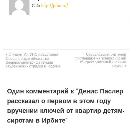
Сайт
http://plho.ru/
Навигация
Студент УрГУПС представил
Свердловских учителей
приглашают на всероссийский
Свердловскую область на
конгресс учителей «Точные
федеральной конференции
науки»
студенческих отрядов в Госдуме
по
записям
Один комментарий к “
Денис Паслер
рассказал о первом в этом году
вручении ключей от квартир детям-
сиротам в Ирбите
”