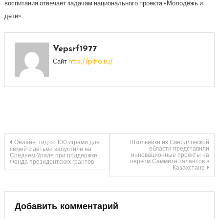
воспитания отвечает задачам национального проекта «Молодёжь и
дети».
Vepsrf1977
Сайт
http://plho.ru/
Навигация
Онлайн-гид со 100 играми для
Школьники из Свердловской
области представили
семей с детьми запустили на
инновационные проекты на
Среднем Урале при поддержке
первом Саммите талантов в
Фонда президентских грантов
по
Казахстане
записям
Добавить комментарий