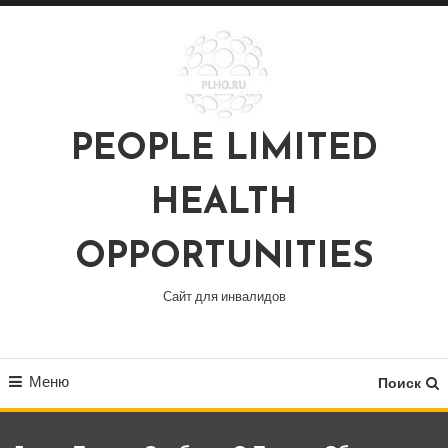
Перейти
к
содержимому
PEOPLE LIMITED
HEALTH
OPPORTUNITIES
Сайт для инвалидов
Меню
Поиск