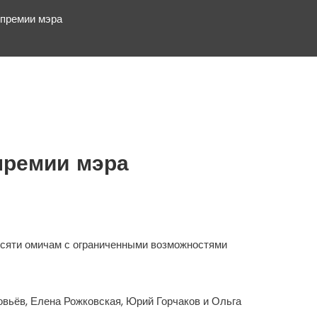
 премии мэра
премии мэра
есяти омичам с ограниченными возможностями
овьёв, Елена Рожковская, Юрий Горчаков и Ольга