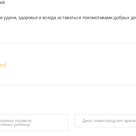
ей.
удачи, здоровья и всегда оставаться локомотивами добрых дел
ru/
впервые провели
Двое нижегородских врач
етнему ребёнку