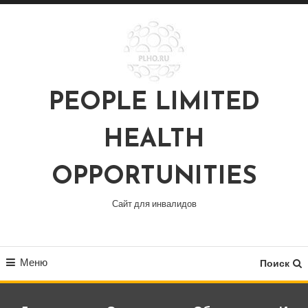
Перейти
к
содержимому
PEOPLE LIMITED
HEALTH
OPPORTUNITIES
Сайт для инвалидов
Меню
Поиск