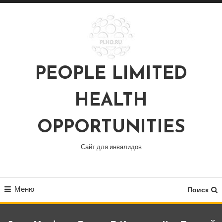
Перейти
к
содержимому
PEOPLE LIMITED
HEALTH
OPPORTUNITIES
Сайт для инвалидов
Меню
Поиск