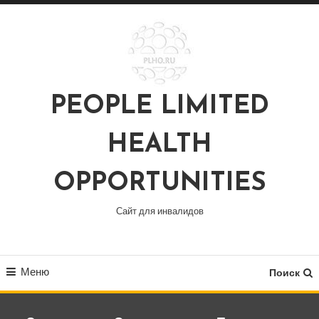
Перейти
к
содержимому
PEOPLE LIMITED
HEALTH
OPPORTUNITIES
Сайт для инвалидов
Меню
Поиск