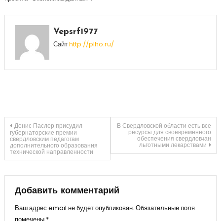
Vepsrf1977
Сайт
http://plho.ru/
Навигация
Денис Паслер присудил
В Свердловской области есть все
ресурсы для своевременного
губернаторские премии
обеспечения свердловчан
свердловским педагогам
льготными лекарствами
дополнительного образования
по
технической направленности
записям
Добавить комментарий
Ваш адрес email не будет опубликован.
Обязательные поля
помечены
*