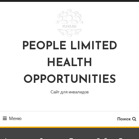
Перейти
к
содержимому
PEOPLE LIMITED
HEALTH
OPPORTUNITIES
Сайт для инвалидов
Меню
Поиск