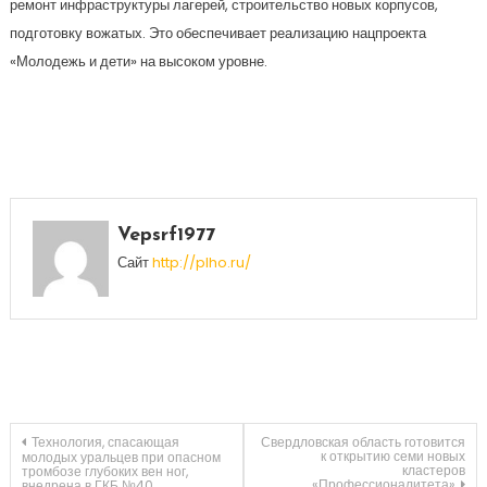
ремонт инфраструктуры лагерей, строительство новых корпусов,
подготовку вожатых. Это обеспечивает реализацию нацпроекта
«Молодежь и дети» на высоком уровне.
Vepsrf1977
Сайт
http://plho.ru/
Навигация
Технология, спасающая
Свердловская область готовится
к открытию семи новых
молодых уральцев при опасном
кластеров
тромбозе глубоких вен ног,
«Профессионалитета»
внедрена в ГКБ №40