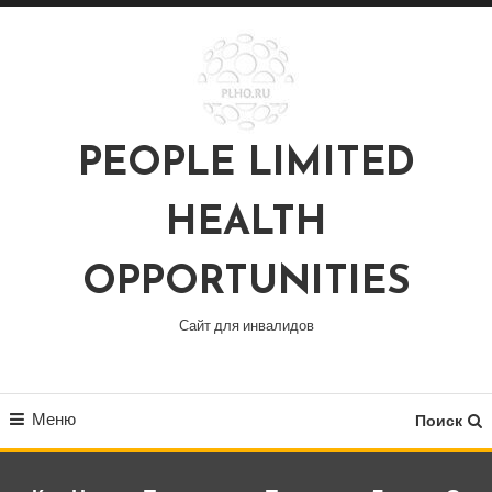
Перейти
к
содержимому
PEOPLE LIMITED
HEALTH
OPPORTUNITIES
Сайт для инвалидов
Меню
Поиск