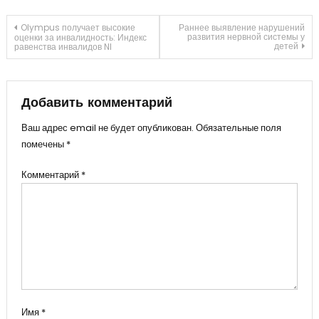
Навигация
Olympus получает высокие
Раннее выявление нарушений
развития нервной системы у
оценки за инвалидность: Индекс
детей
равенства инвалидов NI
по
записям
Добавить комментарий
Ваш адрес email не будет опубликован.
Обязательные поля
помечены
*
Комментарий
*
Имя
*