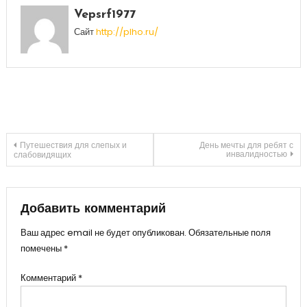
Vepsrf1977
Сайт
http://plho.ru/
Навигация
Путешествия для слепых и
День мечты для ребят с
инвалидностью
слабовидящих
по
записям
Добавить комментарий
Ваш адрес email не будет опубликован.
Обязательные поля
помечены
*
Комментарий
*