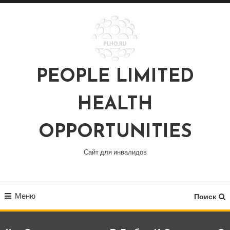
Перейти
к
содержимому
PEOPLE LIMITED
HEALTH
OPPORTUNITIES
Сайт для инвалидов
Меню
Поиск