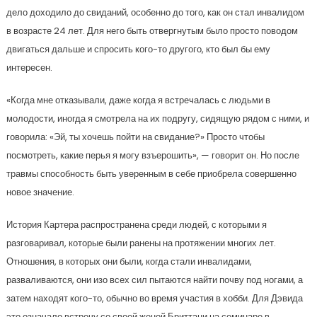
дело доходило до свиданий, особенно до того, как он стал инвалидом
в возрасте 24 лет. Для него быть отвергнутым было просто поводом
двигаться дальше и спросить кого-то другого, кто был бы ему
интересен.
«Когда мне отказывали, даже когда я встречалась с людьми в
молодости, иногда я смотрела на их подругу, сидящую рядом с ними, и
говорила: «Эй, ты хочешь пойти на свидание?» Просто чтобы
посмотреть, какие перья я могу взъерошить», — говорит он. Но после
травмы способность быть уверенным в себе приобрела совершенно
новое значение.
История Картера распространена среди людей, с которыми я
разговаривал, которые были ранены на протяжении многих лет.
Отношения, в которых они были, когда стали инвалидами,
разваливаются, они изо всех сил пытаются найти почву под ногами, а
затем находят кого-то, обычно во время участия в хобби. Для Дэвида
это означало встречу со своей женой Бриттани на семинаре в