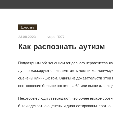
Здоровье
23.08.2023
vepsrf1977
Как распознать аутизм
Популярным объяснением гендерного неравенства яв
лучше маскируют свои симптомы, чем их коллеги-му
оценены клиницистом. Одним из доказательств этой г
соотношение больше похоже на 6:1 или выше для люд
Некоторые люди утверждают, что более низкое соотн
были адекватно оценены и диагностированы, соотноше