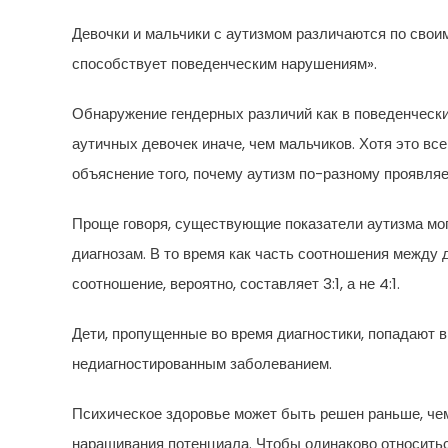
Девочки и мальчики с аутизмом различаются по своим
способствует поведенческим нарушениям».
Обнаружение гендерных различий как в поведенческих
аутичных девочек иначе, чем мальчиков. Хотя это в
объяснение того, почему аутизм по-разному проявляе
Проще говоря, существующие показатели аутизма мог
диагнозам. В то время как часть соотношения между
соотношение, вероятно, составляет 3:1, а не 4:1.
Дети, пропущенные во время диагностики, попадают в
недиагностированным заболеванием.
Психическое здоровье может быть решен раньше, че
наращивания потенциала. Чтобы одинаково относитьс