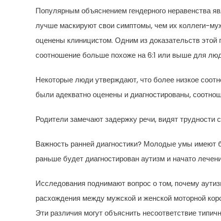
Популярным объяснением гендерного неравенства яв
лучше маскируют свои симптомы, чем их коллеги-му
оценены клиницистом. Одним из доказательств этой г
соотношение больше похоже на 6:1 или выше для люд
Некоторые люди утверждают, что более низкое соотн
были адекватно оценены и диагностированы, соотноше
Родители замечают задержку речи, видят трудности с
Важность ранней диагностики? Молодые умы имеют бо
раньше будет диагностирован аутизм и начато лечен
Исследования поднимают вопрос о том, почему аутиз
расхождения между мужской и женской моторной коро
Эти различия могут объяснить несоответствие типич