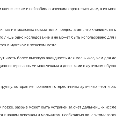
 клиническим и нейробиологическим характеристикам, а их мозг
, так и в мозговых показателях предполагает, что клиницисты 
сего лишь одно исследование и не может быть использовано дл
тся в мужском и женском мозге.
ут иметь более высокую валидность для мальчиков, чем для де
 диагностированными мальчиками и девочками с аутизмом обусл
 группу, которая не проявляет стереотипных аутичных черт и ри
м позже, разрыв может быть устранен за счет дальнейших иссл
я к нашим девочкам и мальчикам, необходимо по-другому взгля