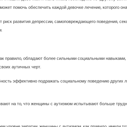
 может помочь обеспечить каждой девочке лечение, которого он
т риск развития депрессии, самоповреждающего поведения, сек
м.
ак правило, обладают более сильными социальными навыками, 
своих аутичных черт.
ность эффективно подражать социальному поведению других лю
зывают на то, что женщины с аутизмом испытывают больше труд
ем уровне эмпатии, женщины с аутизмом, как правило, имели тот