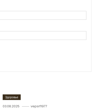
Здоровье
03.08.2025
vepsrf1977