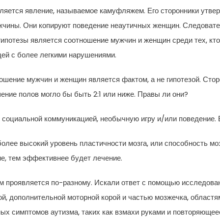
ляется явление, называемое камуфляжем. Его сторонники утвер
жчины. Они копируют поведение неаутичных женщин. Следовате
ипотезы является соотношение мужчин и женщин среди тех, кто с
ей с более легкими нарушениями.
ошение мужчин и женщин является фактом, а не гипотезой. Стор
ние полов могло бы быть 2:1 или ниже. Правы ли они?
 социальной коммуникацией, необычную игру и/или поведение. Вс
лее высокий уровень пластичности мозга, или способность моз
ие, тем эффективнее будет лечение.
м проявляется по-разному. Искали ответ с помощью исследова
й, дополнительной моторной корой и частью мозжечка, областя
ных симптомов аутизма, таких как взмахи руками и повторяющее