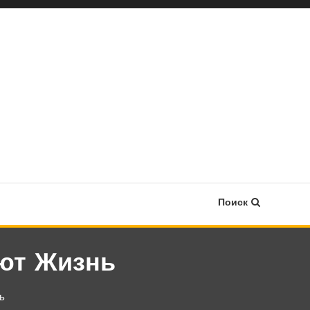
Поиск
ют Жизнь
ь