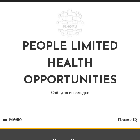
Перейти
к
содержимому
PEOPLE LIMITED
HEALTH
OPPORTUNITIES
Сайт для инвалидов
Меню
Поиск