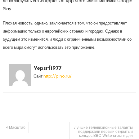
легко загрузить его из Apple iOS App Store или из магазина Google
Play.
Плохая новость, однако, заключается в том, что он предоставляет
информацию только о европейских странах и городах. Однако в
будущем это изменится, и люди с ограниченными возможностями со
всего мира смогут использовать это приложение.
Vepsrf1977
Сайт
http://plho.ru/
Навигация
Масштаб
Лучшие телевизионные таланты
поддержали первый открытый
конкурс BBC Writersroom для