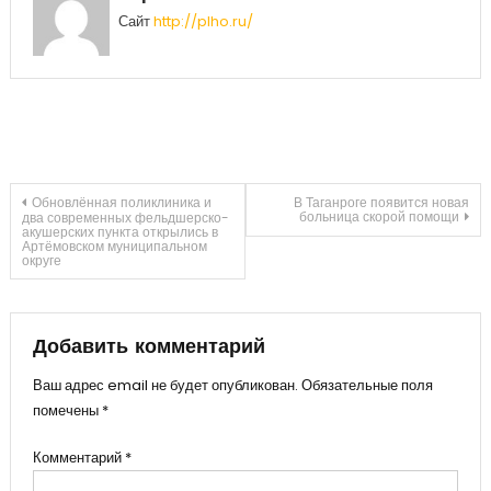
Сайт
http://plho.ru/
Навигация
Обновлённая поликлиника и
В Таганроге появится новая
больница скорой помощи
два современных фельдшерско-
акушерских пункта открылись в
Артёмовском муниципальном
по
округе
записям
Добавить комментарий
Ваш адрес email не будет опубликован.
Обязательные поля
помечены
*
Комментарий
*