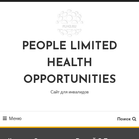
Перейти
к
содержимому
PEOPLE LIMITED
HEALTH
OPPORTUNITIES
Сайт для инвалидов
Меню
Поиск