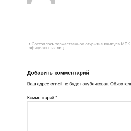
Навигация
Состоялось торжественное открытие кампуса МПК 
официальных лиц
по
записям
Добавить комментарий
Ваш адрес email не будет опубликован.
Обязател
Комментарий
*