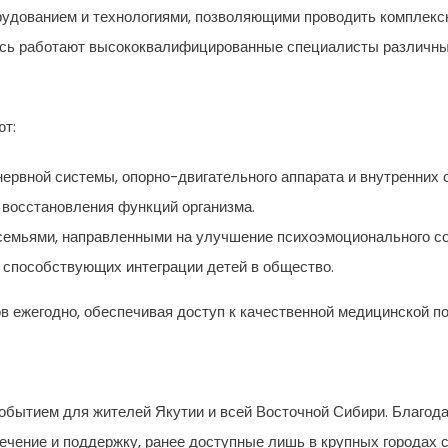
удованием и технологиями, позволяющими проводить комплек
есь работают высококвалифицированные специалисты различны
ют:
нервной системы, опорно-двигательного аппарата и внутренних о
 восстановления функций организма.
и семьями, направленными на улучшение психоэмоционального со
, способствующих интеграции детей в общество.
в ежегодно, обеспечивая доступ к качественной медицинской п
обытием для жителей Якутии и всей Восточной Сибири. Благода
чение и поддержку, ранее доступные лишь в крупных городах 