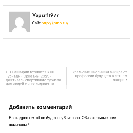
Vepsrf1977
Сайт
http://plho.ru/
Навигация
В Башкирии готовятся к XII
Уральские школьники выбирают
профессии будущего в летнем
Туриаде «Юрюзань-2025» –
лагере
фестиваль спортивного туризма
для людей с инвалидностью
по
записям
Добавить комментарий
Ваш адрес email не будет опубликован.
Обязательные поля
помечены
*