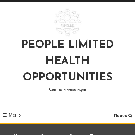
Перейти
к
содержимому
PEOPLE LIMITED
HEALTH
OPPORTUNITIES
Сайт для инвалидов
Меню
Поиск