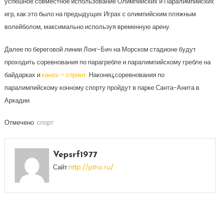
успешное совместное использование Олимпийских и Паралимпийских
игр, как это было на предыдущих Играх с олимпийским пляжным
волейболом, максимально используя временную арену.
Далее по береговой линии Лонг-Бич на Морском стадионе будут
проходить соревнования по парагребле и паралимпийскому гребле на
байдарках и
каноэ – спринт.
Наконец,соревнования по
паралимпийскому конному спорту пройдут в парке Санта-Анита в
Аркадии.
Отмечено
спорт
Vepsrf1977
Сайт
http://plho.ru/