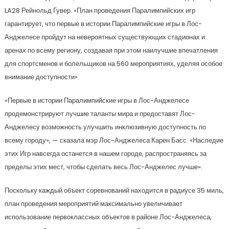
LA28 Рейнольд Гувер. «План проведения Паралимпийских игр
гарантирует, что первые в истории Паралимпийские игры в Лос-
Анджелесе пройдут на невероятных существующих стадионах и
аренах по всему региону, создавая при этом наилучшие впечатления
для спортсменов и болельщиков на 560 мероприятиях, уделяя особое
внимание доступности».
«Первые в истории Паралимпийские игры в Лос-Анджелесе
продемонстрируют лучшие таланты мира и предоставят Лос-
Анджелесу возможность улучшить инклюзивную доступность по
всему городу», — сказала мэр Лос-Анджелеса Карен Басс. «Наследие
этих Игр навсегда останется в нашем городе, распространяясь за
пределы этих мест, чтобы сделать весь Лос-Анджелес лучше».
Поскольку каждый объект соревнований находится в радиусе 35 миль,
план проведения мероприятий максимально увеличивает
использование первоклассных объектов в районе Лос-Анджелеса,