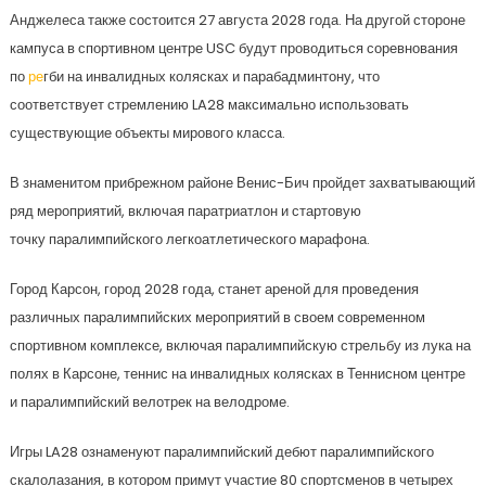
Анджелеса также состоится 27 августа 2028 года. На другой стороне
кампуса в спортивном центре USC будут проводиться соревнования
по
ре
гби на инвалидных колясках и парабадминтону, что
соответствует стремлению LA28 максимально использовать
существующие объекты мирового класса.
В знаменитом прибрежном районе Венис-Бич пройдет захватывающий
ряд мероприятий, включая паратриатлон и стартовую
точку паралимпийского легкоатлетического марафона.
Город Карсон, город 2028 года, станет ареной для проведения
различных паралимпийских мероприятий в своем современном
спортивном комплексе, включая паралимпийскую стрельбу из лука на
полях в Карсоне, теннис на инвалидных колясках в Теннисном центре
и паралимпийский велотрек на велодроме.
Игры LA28 ознаменуют паралимпийский дебют паралимпийского
скалолазания, в котором примут участие 80 спортсменов в четырех