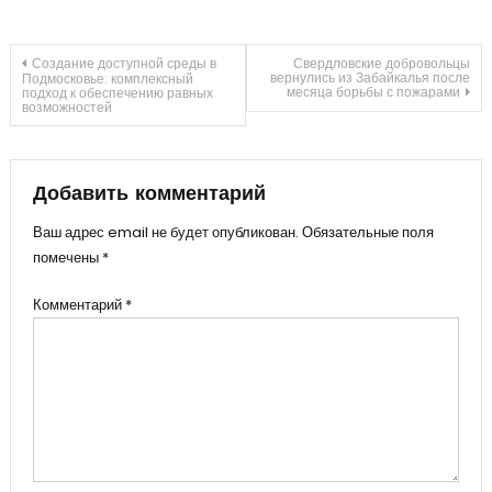
Навигация
Создание доступной среды в
Свердловские добровольцы
вернулись из Забайкалья после
Подмосковье: комплексный
месяца борьбы с пожарами
подход к обеспечению равных
возможностей
по
записям
Добавить комментарий
Ваш адрес email не будет опубликован.
Обязательные поля
помечены
*
Комментарий
*