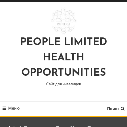
Перейти
к
содержимому
PEOPLE LIMITED
HEALTH
OPPORTUNITIES
Сайт для инвалидов
Меню
Поиск