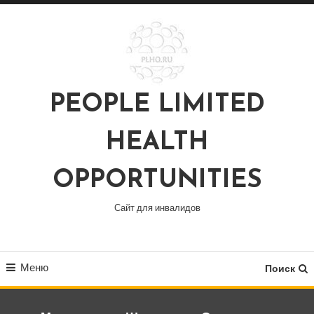
Перейти
к
содержимому
PEOPLE LIMITED
HEALTH
OPPORTUNITIES
Сайт для инвалидов
Меню
Поиск