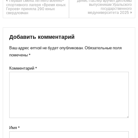
Навигация
Первая смена летнего военно-
Денис Паслер вручил дипломы
выпускникам Уральского
спортивного лагеря «Время юных
государственного
Героев» приняла 290 юных
медуниверситета 2025
свердловчан
по
записям
Добавить комментарий
Ваш адрес email не будет опубликован.
Обязательные поля
помечены
*
Комментарий
*
Имя
*