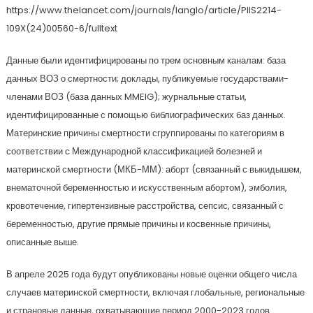
https://www.thelancet.com/journals/langlo/article/PIIS2214-
109X(24)00560-6/fulltext
Данные были идентифицированы по трем основным каналам: база
данных ВОЗ о смертности; доклады, публикуемые государствами-
членами ВОЗ (база данных MMEIG); журнальные статьи,
идентифицированные с помощью библиографических баз данных.
Материнские причины смертности сгруппированы по категориям в
соответствии с Международной классификацией болезней и
материнской смертности (МКБ-ММ): аборт (связанный с выкидышем,
внематочной беременностью и искусственным абортом), эмболия,
кровотечение, гипертензивные расстройства, сепсис, связанный с
беременностью, другие прямые причины и косвенные причины,
описанные выше.
В апреле 2025 года будут опубликованы новые оценки общего числа
случаев материнской смертности, включая глобальные, региональные
и страновые данные, охватывающие период 2000-2023 годов.