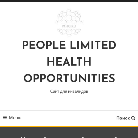
Перейти
к
содержимому
PEOPLE LIMITED
HEALTH
OPPORTUNITIES
Сайт для инвалидов
Меню
Поиск