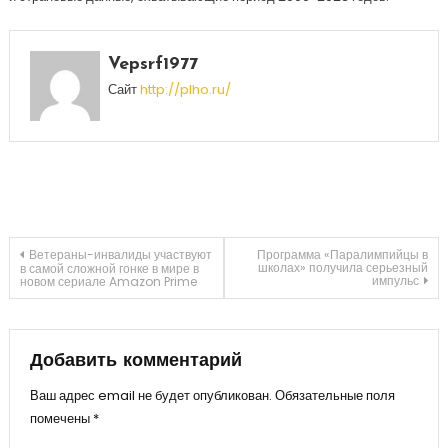
Vepsrf1977
Сайт
http://plho.ru/
Навигация
Ветераны-инвалиды участвуют
Программа «Паралимпийцы в
школах» получила серьезный
в самой сложной гонке в мире в
импульс
новом сериале Amazon Prime
по
записям
Добавить комментарий
Ваш адрес email не будет опубликован.
Обязательные поля
помечены
*