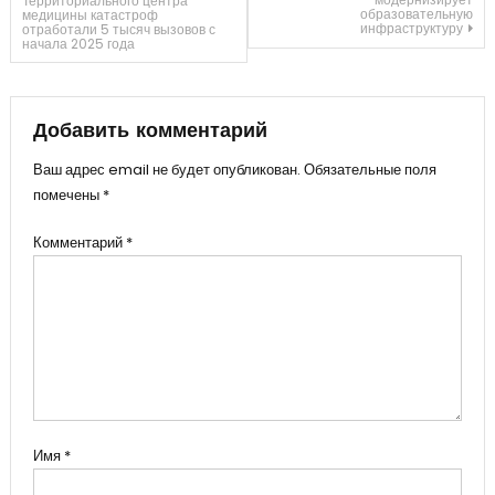
Территориального центра
образовательную
медицины катастроф
инфраструктуру
отработали 5 тысяч вызовов с
по
начала 2025 года
записям
Добавить комментарий
Ваш адрес email не будет опубликован.
Обязательные поля
помечены
*
Комментарий
*
Имя
*