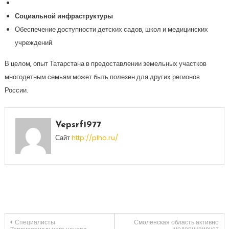
Социальной инфраструктуры
Обеспечение доступности детских садов, школ и медицинских
учреждений.
В целом, опыт Татарстана в предоставлении земельных участков
многодетным семьям может быть полезен для других регионов
России.
Vepsrf1977
Сайт
http://plho.ru/
Навигация
Специалисты
Смоленская область активно
модернизирует