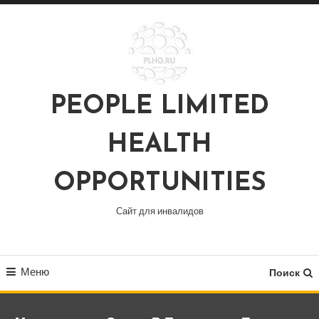
Перейти
к
содержимому
PEOPLE LIMITED
HEALTH
OPPORTUNITIES
Сайт для инвалидов
Меню
Поиск