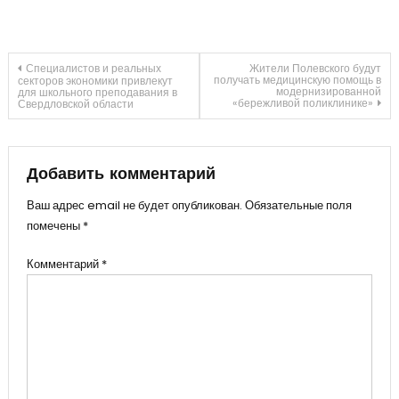
Навигация
Специалистов и реальных
Жители Полевского будут
получать медицинскую помощь в
секторов экономики привлекут
модернизированной
для школьного преподавания в
«бережливой поликлинике»
Свердловской области
по
записям
Добавить комментарий
Ваш адрес email не будет опубликован.
Обязательные поля
помечены
*
Комментарий
*