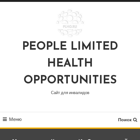
Перейти
к
содержимому
PEOPLE LIMITED
HEALTH
OPPORTUNITIES
Сайт для инвалидов
Меню
Поиск