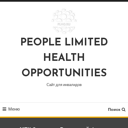
Перейти
к
содержимому
PEOPLE LIMITED
HEALTH
OPPORTUNITIES
Сайт для инвалидов
Меню
Поиск