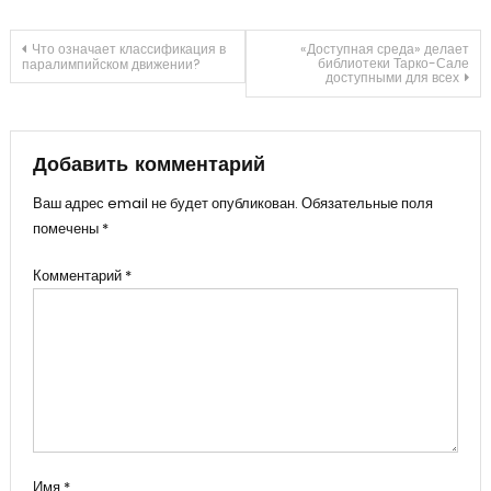
Навигация
Что означает классификация в
«Доступная среда» делает
библиотеки Тарко-Сале
паралимпийском движении?
доступными для всех
по
записям
Добавить комментарий
Ваш адрес email не будет опубликован.
Обязательные поля
помечены
*
Комментарий
*
Имя
*